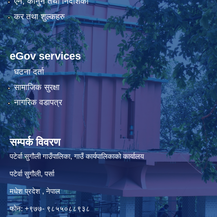
एन, कानुन तथा निर्देशिका
कर तथा शुल्कहरु
eGov services
घटना दर्ता
सामाजिक सुरक्षा
नागरिक वडापत्र
सम्पर्क विवरण
पटेर्वा सुगौली गाउँपालिका, गाउँ कार्यपालिकाको कार्यालय
पटेर्वा सुगौली, पर्सा
मधेश प्रदेश , नेपाल
फोन: +९७७- ९८५५०८८९३८