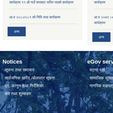
कार्यक्रम ११ औ गाउँ सभाबाट पारित भएको कार्यक्रम
कार्यक्रम
आ.व २०८०/०८१ को निति तथा कार्यक्रम
आ.व २०७९।०८०
कार्यक्रम
अन्य
अन्य
Notices
eGov serv
सूचना तथा समाचार
घटना दर्ता
सार्वजनिक खरीद /बोलपत्र सूचना
सामाजिक सुरक्ष
एन, कानुन तथा निर्देशिका
नागरिक वडापत्
कर तथा शुल्कहरु