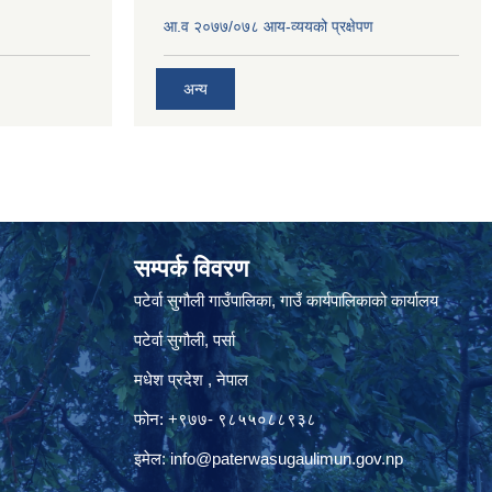
आ.व २०७७/०७८ आय-व्ययको प्रक्षेपण
अन्य
सम्पर्क विवरण
पटेर्वा सुगौली गाउँपालिका, गाउँ कार्यपालिकाको कार्यालय
पटेर्वा सुगौली, पर्सा
मधेश प्रदेश , नेपाल
फोन: +९७७- ९८५५०८८९३८
इमेल:
info@paterwasugaulimun.gov.np