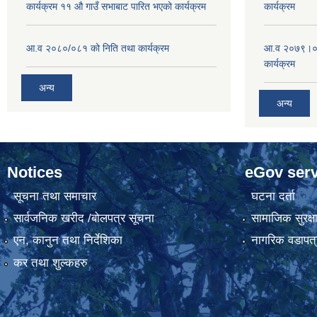
कार्यक्रम ११ औ गाउँ सभाबाट पारित भएको कार्यक्रम
कार्यक्रम
आ.व २०८०/०८१ को निति तथा कार्यक्रम
आ.व २०७९।०८०
कार्यक्रम
अन्य
अन्य
Notices
eGov serv
सूचना तथा समाचार
घटना दर्ता
सार्वजनिक खरीद /बोलपत्र सूचना
सामाजिक सुरक्ष
एन, कानुन तथा निर्देशिका
नागरिक वडापत्
कर तथा शुल्कहरु