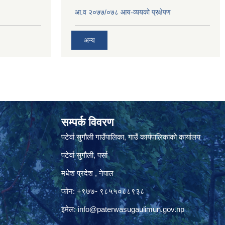
आ.व २०७७/०७८ आय-व्ययको प्रक्षेपण
अन्य
सम्पर्क विवरण
पटेर्वा सुगौली गाउँपालिका, गाउँ कार्यपालिकाको कार्यालय
पटेर्वा सुगौली, पर्सा
मधेश प्रदेश , नेपाल
फोन: +९७७- ९८५५०८८९३८
इमेल:
info@paterwasugaulimun.gov.np